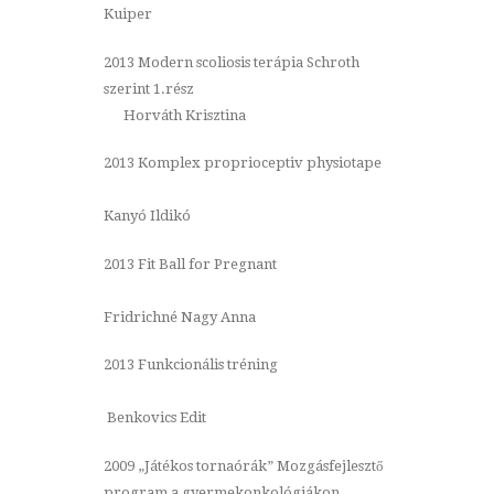
Kuiper
2013 Modern scoliosis terápia Schroth
szerint 1.rész
Horváth Krisztina
2013 Komplex proprioceptiv physiotape
Kanyó Ildikó
2013 Fit Ball for Pregnant
Fridrichné Nagy Anna
2013 Funkcionális tréning
Benkovics Edit
2009 „Játékos tornaórák” Mozgásfejlesztő
program a gyermekonkológiákon