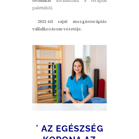
technikát
kiválasztani a terápiás
palettából.
2021-től saját mozgásterápiás
vállalkozásom vezetője.
”
AZ EGÉSZSÉG