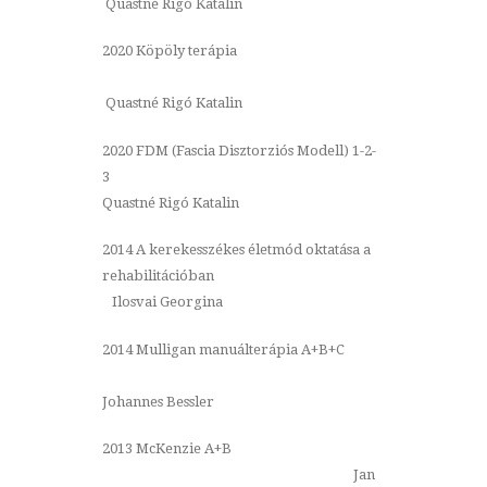
Quastné Rigó Katalin
2020 Köpöly terápia
Quastné Rigó Katalin
2020 FDM (Fascia Disztorziós Modell) 1-2-
3
Quastné Rigó Katalin
2014 A kerekesszékes életmód oktatása a
rehabilitációban
Ilosvai Georgina
2014 Mulligan manuálterápia A+B+C
Johannes Bessler
2013 McKenzie A+B
Jan