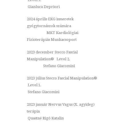
Gianluca Depriori
2024 április EKG ismeretek
gyógytornászok számára
MKT Kardiológiai
Fizioterápiás Munkacsoport
2023 december Stecco Fascial
Manipulation
® Level 2.
Stefano Giacomini
2023 július Stecco Fascial Manipulation
®
Level 1.
Stefano Giacomini
2023 január Nervus Vagus (X. agyideg)
terápia
Quastné Rigó Katalin