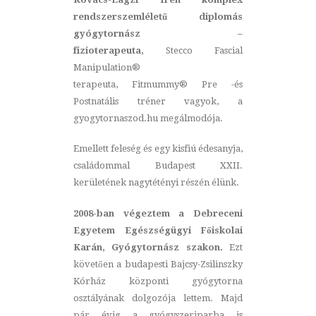
rendszerszemléletű diplomás
gyógytornász –
fizioterapeuta,
Stecco Fascial
Manipulation
®
terapeuta,
Fitmummy
® Pre -és
Postnatális tréner vagyok,
a
gyogytornaszod.hu megálmodója.
Emellett feleség és egy kisfiú édesanyja,
családommal Budapest XXII.
kerületének nagytétényi részén élünk.
2008-ban végeztem a Debreceni
Egyetem Egészségügyi Főiskolai
Karán, Gyógytornász szakon.
Ezt
követően a budapesti Bajcsy-Zsilinszky
Kórház központi gyógytorna
osztályának dolgozója lettem. Majd
pár évig a gyógyszeriparba is