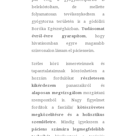
belekóstoltam, de mellette
folyamatosan tevékenykedtem a
gyógytorna területén is a gödöllői
Boróka Egészségházban.
Tudásomat
évről-évre gyarapítom
, hogy
hivatásomban egyre magasabb
színvonalon lássam el pácienseim.
Széles körű ismereteimnek és
tapasztalataimnak köszönhetően a
hozzám fordulókat
részletesen
kikérdezem
panaszaikról és
alaposan megvizsgálom
mozgástani
szempontból is. Nagy figyelmet
fordítok a fasciális/
kötőszövetes
megközelítésre és a holisztikus
szemléletre
. Mindig igyekszem a
páciens számára legmegfelelőbb