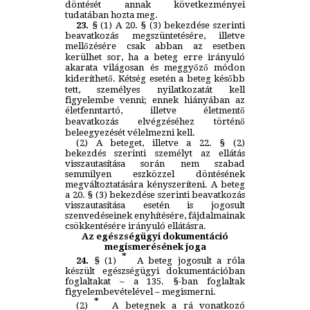
döntését annak következményei
tudatában hozta meg.
23. §
(1) A 20. § (3) bekezdése szerinti
beavatkozás megszüntetésére, illetve
mellőzésére csak abban az esetben
kerülhet sor, ha a beteg erre irányuló
akarata világosan és meggyőző módon
kideríthető. Kétség esetén a beteg később
tett, személyes nyilatkozatát kell
figyelembe venni; ennek hiányában az
életfenntartó, illetve életmentő
beavatkozás elvégzéséhez történő
beleegyezését vélelmezni kell.
(2) A beteget, illetve a 22. § (2)
bekezdés szerinti személyt az ellátás
visszautasítása során nem szabad
semmilyen eszközzel döntésének
megváltoztatására kényszeríteni. A beteg
a 20. § (3) bekezdése szerinti beavatkozás
visszautasítása esetén is jogosult
szenvedéseinek enyhítésére, fájdalmainak
csökkentésére irányuló ellátásra.
Az egészségügyi dokumentáció
megismerésének joga
*
24. §
(1)
A beteg jogosult a róla
készült egészségügyi dokumentációban
foglaltakat – a 135. §-ban foglaltak
figyelembevételével – megismerni.
*
(2)
A betegnek a rá vonatkozó