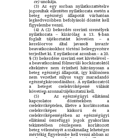
ce)
unokája.
(3) Az egy sorban nyilatkozattételre
jogosultak ellentétes nyilatkozata esetén a
beteg egészségi állapotát várhatóan
legkedvezőbben befolyásoló döntést kell
figyelembe venni.
(4) A (2) bekezdés szerinti személyek
nyilatkozata – kizárólag a 13. §-ban
foglalt tájékoztatást követően – a
kezelőorvos által javasolt invazív
beavatkozásokhoz történő beleegyezésre
terjedhet ki. E nyilatkozat azonban – a 20.
§ (3) bekezdése szerinti eset kivételével –
a beavatkozással fölmerülő kockázatoktól
eltekintve nem érintheti hátrányosan a
beteg egészségi állapotát, így különösen
nem vezethet súlyos vagy maradandó
egészségkárosodásához. A nyilatkozatról
a beteget cselekvőképessé válását
követően azonnal tájékoztatni kell.
*
(5)
Az egészségügyi ellátással
kapcsolatos döntésekben a
cselekvőképtelen, illetve a korlátozottan
cselekvőképes kiskorú és a
cselekvőképességében az egészségügyi
ellátással összefüggő jogok gyakorlása
tekintetében részlegesen korlátozott
beteg véleményét a szakmailag lehetséges
mértékig figyelembe kell venni abban az