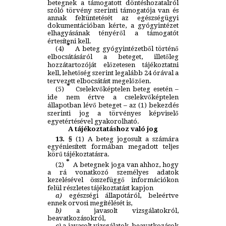
betegnek a támogatott döntéshozatalról
szóló törvény szerinti támogatója van és
annak feltüntetését az egészségügyi
dokumentációban kérte, a gyógyintézet
elhagyásának tényéről a támogatót
értesíteni kell.
*
(4)
A beteg gyógyintézetből történő
elbocsátásáról a beteget, illetőleg
hozzátartozóját előzetesen tájékoztatni
kell, lehetőség szerint legalább 24 órával a
tervezett elbocsátást megelőzően.
*
(5)
Cselekvőképtelen beteg esetén –
ide nem értve a cselekvőképtelen
állapotban lévő beteget – az (1) bekezdés
szerinti jog a törvényes képviselő
egyetértésével gyakorolható.
A tájékoztatáshoz való jog
13. §
(1) A beteg jogosult a számára
egyéniesített formában megadott teljes
körű tájékoztatásra.
*
(2)
A betegnek joga van ahhoz, hogy
a rá vonatkozó személyes adatok
kezelésével összefüggő információkon
felül részletes tájékoztatást kapjon
a)
egészségi állapotáról, beleértve
ennek orvosi megítélését is,
b)
a javasolt vizsgálatokról,
beavatkozásokról,
c)
a javasolt vizsgálatok, beavatkozások