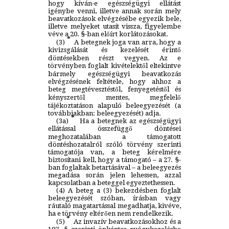
hogy kíván-e egészségügyi ellátást
igénybe venni, illetve annak során mely
beavatkozások elvégzésébe egyezik bele,
illetve melyeket utasít vissza, figyelembe
véve a 20. §-ban előírt korlátozásokat.
*
(3)
A betegnek joga van arra, hogy a
kivizsgálását és kezelését érintő
döntésekben részt vegyen. Az e
törvényben foglalt kivételektől eltekintve
bármely egészségügyi beavatkozás
elvégzésének feltétele, hogy ahhoz a
beteg megtévesztéstől, fenyegetéstől és
kényszertől mentes, megfelelő
tájékoztatáson alapuló beleegyezését (a
továbbiakban: beleegyezését) adja.
*
(3a)
Ha a betegnek az egészségügyi
ellátással összefüggő döntései
meghozatalában a támogatott
döntéshozatalról szóló törvény szerinti
támogatója van, a beteg kérelmére
biztosítani kell, hogy a támogató – a 27. §-
ban foglaltak betartásával – a beleegyezés
megadása során jelen lehessen, azzal
kapcsolatban a beteggel egyeztethessen.
(4) A beteg a (3) bekezdésben foglalt
beleegyezését szóban, írásban vagy
ráutaló magatartással megadhatja, kivéve,
ha e törvény eltérően nem rendelkezik.
*
(5)
Az invazív beavatkozásokhoz és a