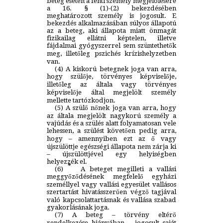
beteg esetén a fenti személy megjelölésére
a 16. § (1)-(2) bekezdésében
meghatározott személy is jogosult. E
bekezdés alkalmazásában súlyos állapotú
az a beteg, aki állapota miatt önmagát
fizikailag ellátni képtelen, illetve
fájdalmai gyógyszerrel sem szüntethetők
meg, illetőleg pszichés krízishelyzetben
van.
(4) A kiskorú betegnek joga van arra,
hogy szülője, törvényes képviselője,
illetőleg az általa vagy törvényes
képviselője által megjelölt személy
mellette tartózkodjon.
(5) A szülő nőnek joga van arra, hogy
az általa megjelölt nagykorú személy a
vajúdás és a szülés alatt folyamatosan vele
lehessen, a szülést követően pedig arra,
hogy – amennyiben ezt az ő vagy
újszülöttje egészségi állapota nem zárja ki
– újszülöttjével egy helyiségben
helyezzék el.
*
(6)
A beteget megilleti a vallási
meggyőződésének megfelelő egyházi
személlyel vagy vallási egyesület vallásos
szertartást hivatásszerűen végző tagjával
való kapcsolattartásnak és vallása szabad
gyakorlásának joga.
(7) A beteg – törvény eltérő
rendelkezése hiányában – jogosult saját