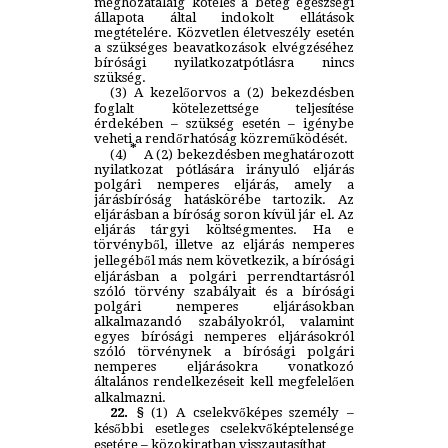
meghozataláig köteles a beteg egészségi
állapota által indokolt ellátások
megtételére. Közvetlen életveszély esetén
a szükséges beavatkozások elvégzéséhez
bírósági nyilatkozatpótlásra nincs
szükség.
(3) A kezelőorvos a (2) bekezdésben
foglalt kötelezettsége teljesítése
érdekében – szükség esetén – igénybe
veheti a rendőrhatóság közreműködését.
*
(4)
A (2) bekezdésben meghatározott
nyilatkozat pótlására irányuló eljárás
polgári nemperes eljárás, amely a
járásbíróság hatáskörébe tartozik. Az
eljárásban a bíróság soron kívül jár el. Az
eljárás tárgyi költségmentes. Ha e
törvényből, illetve az eljárás nemperes
jellegéből más nem következik, a bírósági
eljárásban a polgári perrendtartásról
szóló törvény szabályait és a bírósági
polgári nemperes eljárásokban
alkalmazandó szabályokról, valamint
egyes bírósági nemperes eljárásokról
szóló törvénynek a bírósági polgári
nemperes eljárásokra vonatkozó
általános rendelkezéseit kell megfelelően
alkalmazni.
22. §
(1) A cselekvőképes személy –
későbbi esetleges cselekvőképtelensége
esetére – közokiratban visszautasíthat