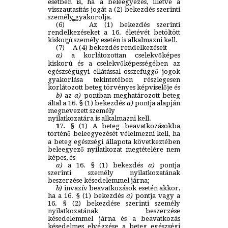
esetben is, ha a beleegyezés, illetve a
visszautasítás jogát a (2) bekezdés szerinti
személy gyakorolja.
*
(6)
Az (1) bekezdés szerinti
rendelkezéseket a 16. életévét betöltött
kiskorú személy esetén is alkalmazni kell.
*
(7)
A (4) bekezdés rendelkezéseit
a)
a korlátozottan cselekvőképes
kiskorú és a cselekvőképességében az
egészségügyi ellátással összefüggő jogok
gyakorlása tekintetében részlegesen
korlátozott beteg törvényes képviselője és
b)
az
a)
pontban meghatározott beteg
által a 16. § (1) bekezdés
a)
pontja alapján
megnevezett személy
nyilatkozatára is alkalmazni kell.
17. §
(1) A beteg beavatkozásokba
történő beleegyezését vélelmezni kell, ha
a beteg egészségi állapota következtében
beleegyező nyilatkozat megtételére nem
képes, és
a)
a 16. § (1) bekezdés
a)
pontja
szerinti személy nyilatkozatának
beszerzése késedelemmel járna;
b)
invazív beavatkozások esetén akkor,
ha a 16. § (1) bekezdés
a)
pontja vagy a
16. § (2) bekezdése szerinti személy
nyilatkozatának beszerzése
késedelemmel járna és a beavatkozás
késedelmes elvégzése a beteg egészségi