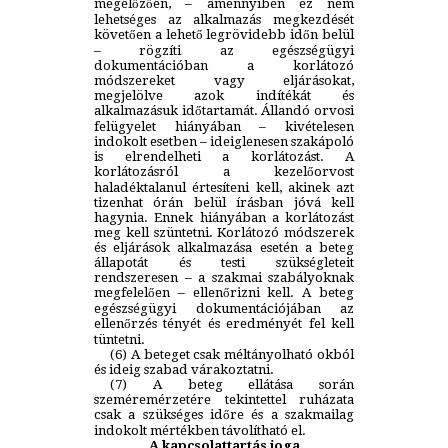
megelőzően, – amennyiben ez nem
lehetséges az alkalmazás megkezdését
követően a lehető legrövidebb időn belül
– rögzíti az egészségügyi
dokumentációban a korlátozó
módszereket vagy eljárásokat,
megjelölve azok indítékát és
alkalmazásuk időtartamát. Állandó orvosi
felügyelet hiányában – kivételesen
indokolt esetben – ideiglenesen szakápoló
is elrendelheti a korlátozást. A
korlátozásról a kezelőorvost
haladéktalanul értesíteni kell, akinek azt
tizenhat órán belül írásban jóvá kell
hagynia. Ennek hiányában a korlátozást
meg kell szüntetni. Korlátozó módszerek
és eljárások alkalmazása esetén a beteg
állapotát és testi szükségleteit
rendszeresen – a szakmai szabályoknak
megfelelően – ellenőrizni kell. A beteg
egészségügyi dokumentációjában az
ellenőrzés tényét és eredményét fel kell
tüntetni.
(6) A beteget csak méltányolható okból
és ideig szabad várakoztatni.
(7) A beteg ellátása során
szeméremérzetére tekintettel ruházata
csak a szükséges időre és a szakmailag
indokolt mértékben távolítható el.
A kapcsolattartás joga