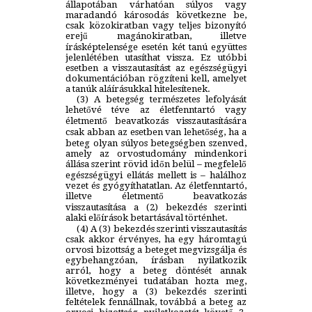
állapotában várhatóan súlyos vagy
maradandó károsodás következne be,
csak közokiratban vagy teljes bizonyító
erejű magánokiratban, illetve
írásképtelensége esetén két tanú együttes
jelenlétében utasíthat vissza. Ez utóbbi
esetben a visszautasítást az egészségügyi
dokumentációban rögzíteni kell, amelyet
a tanúk aláírásukkal hitelesítenek.
(3) A betegség természetes lefolyását
lehetővé téve az életfenntartó vagy
életmentő beavatkozás visszautasítására
csak abban az esetben van lehetőség, ha a
beteg olyan súlyos betegségben szenved,
amely az orvostudomány mindenkori
állása szerint rövid időn belül – megfelelő
egészségügyi ellátás mellett is – halálhoz
vezet és gyógyíthatatlan. Az életfenntartó,
illetve életmentő beavatkozás
visszautasítása a (2) bekezdés szerinti
alaki előírások betartásával történhet.
(4) A (3) bekezdés szerinti visszautasítás
csak akkor érvényes, ha egy háromtagú
orvosi bizottság a beteget megvizsgálja és
egybehangzóan, írásban nyilatkozik
arról, hogy a beteg döntését annak
következményei tudatában hozta meg,
illetve, hogy a (3) bekezdés szerinti
feltételek fennállnak, továbbá a beteg az