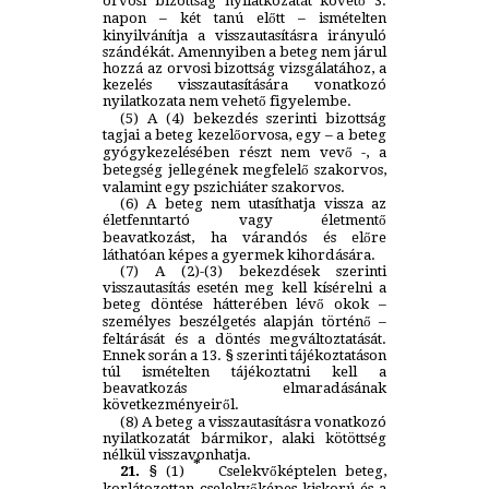
orvosi bizottság nyilatkozatát követő 3.
napon – két tanú előtt – ismételten
kinyilvánítja a visszautasításra irányuló
szándékát. Amennyiben a beteg nem járul
hozzá az orvosi bizottság vizsgálatához, a
kezelés visszautasítására vonatkozó
nyilatkozata nem vehető figyelembe.
(5) A (4) bekezdés szerinti bizottság
tagjai a beteg kezelőorvosa, egy – a beteg
gyógykezelésében részt nem vevő -, a
betegség jellegének megfelelő szakorvos,
valamint egy pszichiáter szakorvos.
(6) A beteg nem utasíthatja vissza az
életfenntartó vagy életmentő
beavatkozást, ha várandós és előre
láthatóan képes a gyermek kihordására.
(7) A (2)-(3) bekezdések szerinti
visszautasítás esetén meg kell kísérelni a
beteg döntése hátterében lévő okok –
személyes beszélgetés alapján történő –
feltárását és a döntés megváltoztatását.
Ennek során a 13. § szerinti tájékoztatáson
túl ismételten tájékoztatni kell a
beavatkozás elmaradásának
következményeiről.
(8) A beteg a visszautasításra vonatkozó
nyilatkozatát bármikor, alaki kötöttség
nélkül visszavonhatja.
*
21. §
(1)
Cselekvőképtelen beteg,
korlátozottan cselekvőképes kiskorú és a