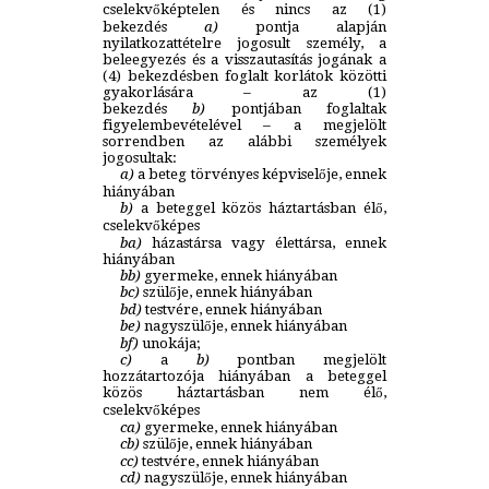
cselekvőképtelen és nincs az (1)
bekezdés
a)
pontja alapján
nyilatkozattételre jogosult személy, a
beleegyezés és a visszautasítás jogának a
(4) bekezdésben foglalt korlátok közötti
gyakorlására – az (1)
bekezdés
b)
pontjában foglaltak
figyelembevételével – a megjelölt
sorrendben az alábbi személyek
jogosultak:
a)
a beteg törvényes képviselője, ennek
hiányában
b)
a beteggel közös háztartásban élő,
cselekvőképes
ba)
házastársa vagy élettársa, ennek
hiányában
bb)
gyermeke, ennek hiányában
bc)
szülője, ennek hiányában
bd)
testvére, ennek hiányában
be)
nagyszülője, ennek hiányában
bf)
unokája;
c)
a
b)
pontban megjelölt
hozzátartozója hiányában a beteggel
közös háztartásban nem élő,
cselekvőképes
ca)
gyermeke, ennek hiányában
cb)
szülője, ennek hiányában
cc)
testvére, ennek hiányában
cd)
nagyszülője, ennek hiányában