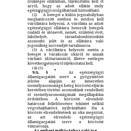
szükséges ellátásban, tájékoztatni kell őt
arról, hogy az adott ellátás mely
egészségügyi szolgáltatónál biztosítható.
*
(2)
A beteget a külön jogszabályban
meghatározott esetben és módon kell
várólistára helyezni. A várólista az adott
egészségügyi ellátásra besorolt betegek
családi és utónevét, nemét, születési évét,
lakóhelyét, társadalombiztosítási
azonosító jelét és az ellátásra való
jogosultság sorrendjét tartalmazza.
(3) A várólistára helyezés esetén a
beteget a várakozás okáról és annak
várható időtartamáról, illetve esetleges
következményeiről tájékoztatni kell.
*
(4)-(5)
*
9/A. §
Az egészségügyi
államigazgatási szerv a gyógyintézet
jelzése alapján az ismeretlen
személyazonosságú beteg körözési eljárás
keretében történő azonosítását rendelheti
el személyazonosságának megállapítása
érdekében. A körözést elrendelő
határozat fellebbezésre tekintet nélkül
végrehajthatóvá nyilvánítható. Ha a
körözés elrendelésének az oka megszűnt,
az azt elrendelő egészségügyi
államigazgatási szerv a körözést
visszavonja.
Az emberi méltósághoz való jog