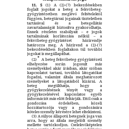
11. §
(1) A (2)-(7) bekezdésekben
foglalt jogokat a beteg a fekvőbeteg-
gyógyintézetben meglévő feltételektől
függően, betegtársai jogainak tiszteletben
tartásával és a betegellátás
zavartalanságát biztosítva gyakorolhatja.
Ennek részletes szabályait – e jogok
tartalmának korlátozása nélkül – a
fekvőbeteg-gyógyintézet házirendje
határozza meg. A házirend a (2)-(7)
bekezdésekben foglaltakon túl további
jogokat is megállapíthat.
*
(2)
A beteg fekvőbeteg-gyógyintézeti
elhelyezése során jogosult más
személyekkel akár írásban, akár szóban
kapcsolatot tartani, továbbá látogatókat
fogadni, valamint általa meghatározott
személyeket a látogatásból kizárni. A
beteg megtilthatja, hogy a
gyógykezelésének tényét vagy a
gyógykezelésével kapcsolatos egyéb
információt más előtt feltárják. Ettől csak a
gondozása érdekében, közeli
hozzátartozója vagy a gondozására
köteles személy kérésére lehet eltekinteni.
(3) A súlyos állapotú betegnek joga van
arra, hogy az általa megjelölt személy
mellette tartózkodjon. Cselekvőképtelen