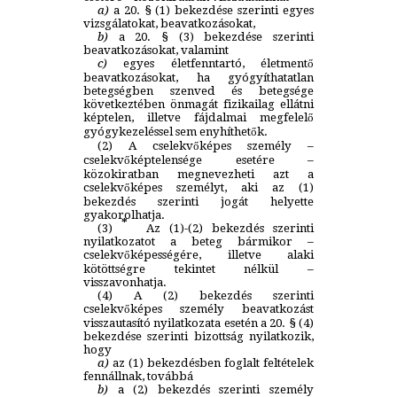
a)
a 20. § (1) bekezdése szerinti egyes
vizsgálatokat, beavatkozásokat,
b)
a 20. § (3) bekezdése szerinti
beavatkozásokat, valamint
c)
egyes életfenntartó, életmentő
beavatkozásokat, ha gyógyíthatatlan
betegségben szenved és betegsége
következtében önmagát fizikailag ellátni
képtelen, illetve fájdalmai megfelelő
gyógykezeléssel sem enyhíthetők.
(2) A cselekvőképes személy –
cselekvőképtelensége esetére –
közokiratban megnevezheti azt a
cselekvőképes személyt, aki az (1)
bekezdés szerinti jogát helyette
gyakorolhatja.
*
(3)
Az (1)-(2) bekezdés szerinti
nyilatkozatot a beteg bármikor –
cselekvőképességére, illetve alaki
kötöttségre tekintet nélkül –
visszavonhatja.
(4) A (2) bekezdés szerinti
cselekvőképes személy beavatkozást
visszautasító nyilatkozata esetén a 20. § (4)
bekezdése szerinti bizottság nyilatkozik,
hogy
a)
az (1) bekezdésben foglalt feltételek
fennállnak, továbbá
b)
a (2) bekezdés szerinti személy