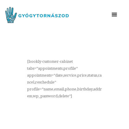
[bookly-customer-cabinet
tabs=”appointments,profile”
appointments=”date,service,price,status,ca
ncel,reschedule”
profile=”name,email,phone,birthday,addr
ess,wp_password,delete”]