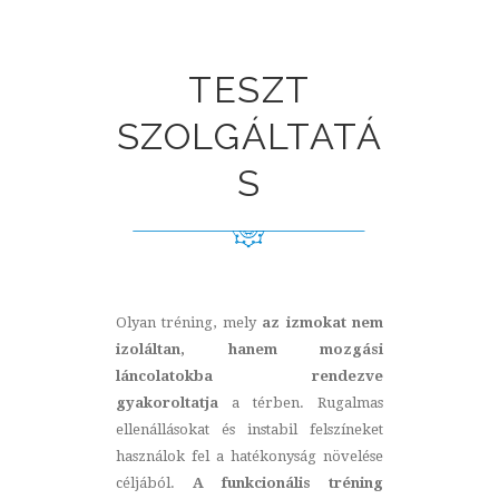
TESZT
SZOLGÁLTATÁ
S
Olyan tréning, mely
az izmokat nem
izoláltan, hanem mozgási
láncolatokba rendezve
gyakoroltatja
a térben. Rugalmas
ellenállásokat és instabil felszíneket
használok fel a hatékonyság növelése
céljából.
A funkcionális tréning