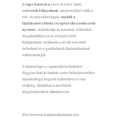
A tape hatására
a bőr és a bőr alatti
szövetek fellazulnak
, intenzívebbé válik a
vér- és nyirokkeringés,
enyhül a
fájdalomérzékelő receptorokra nehezedő
nyomás
. Stabilizálja az izmokat, ízületeket,
megakadályozza az izomgörcsök
kialakulását, csökkenti a sérült szövetek
terhelését és a gyulladások kialakulásának
valószínűségét.
A kinesiotape a ragasztási technikától
függően fejti ki hatását, ezért felhelyezéséhez
mindenképp képzett szakemberre van
szükség. Általában a kezelések
kiegészítéseként alkalmazom.
(forrás:www.balanceakademia.hu)