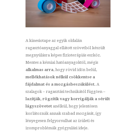
A kinesiotape az egyik oldalán
ragasztóanyaggal ellátott szövetből készült
megnyúlásra képes fizioterápiás eszköz.
Mentes a kémiai hatóanyagoktól, mégis
alkalmas arra
, hogy rövid időn belül,
mellékhatások nélkül csökkentse a
fájdalmat és a mozgásbeszűkülést.
A
szalagok – ragasztási technikától függően –
lazítják, rögzítik vagy korrigálják a sérült
lágyszövetet
anélkül, hogy jelentősen
korlátoznák annak szabad mozgását, így
lényegesen felgyorsulhat az ízületi és
izomproblémák gyógyulási ideje.