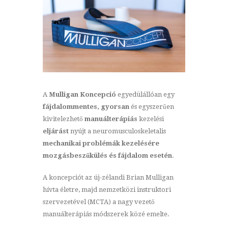
A
Mulligan Koncepció
egyedülállóan egy
fájdalommentes, gyorsan
és egyszerűen
kivitelezhető
manuálterápiás
kezelési
eljárást
nyújt a neuromusculoskeletalis
mechanikai problémák
kezelésére
mozgásbeszűkülés és fájdalom esetén
.
A koncepciót az új-zélandi Brian Mulligan
hívta életre, majd nemzetközi instruktori
szervezetével (MCTA) a nagy vezető
manuálterápiás módszerek közé emelte.